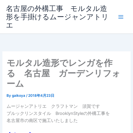
内
名古屋の外構工事 モルタル造
容
形を手掛けるムージャンアトリ
を
エ
ス
キ
ッ
プ
モルタル造形でレンガを作
る 名古屋 ガーデンリフォ
ーム
By
gaikoya
/
2018年4月23日
ムージャンアトリエ クラフトマン 須賀です
ブルックリンスタイル BrooklynStyleの外構工事を
名古屋市の南区で施工いたしました