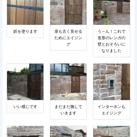
鋲を塗ります
扉も古く見せる
う～ん！これで
ためにエイジン
造形のレンガの
グ
壁とおそろいに
なりました
いい感じです
まだまだ施して
インターホンも
いきます
エイジング