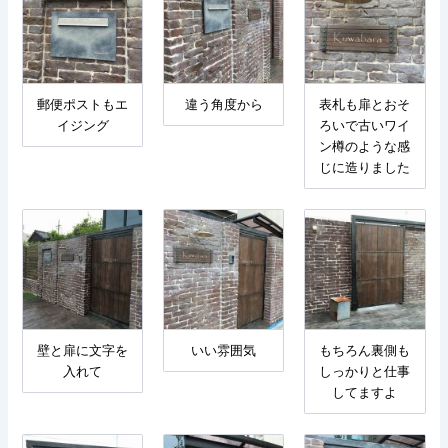
郵便ポストもエ
違う角度から
表札も扉とおそ
イジング
ろいで古いワイ
ン樽のような感
じに造りました
壁と扉に文字を
いい雰囲気
もちろん裏側も
入れて
しっかりと仕事
してますよ