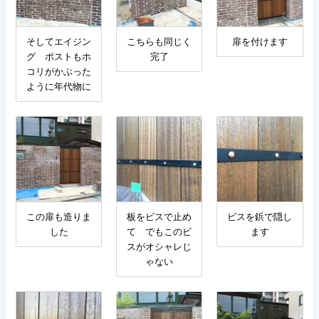
そしてエイジン
こちらも同じく
扉を付けます
グ ポストもホ
完了
コリがかぶった
ように年代物に
この扉も造りま
板をビスで止め
ビスを鋲で隠し
した
て でもこのビ
ます
スがオシャレじ
ゃない